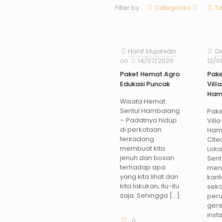
Filter by
Categories
T
Hanif Mujahidin
D
on
14/07/2020
12/0
Paket Hemat Agro
Pak
Edukasi Puncak
Villa
Ham
Wisata Hemat
Sentul Hambalang
Pak
– Padatnya hidup
Villa
di perkotaan
Ham
terkadang
Cite
membuat kita
Loka
jenuh dan bosan
Sent
terhadap apa
meng
yang kita lihat dan
kant
kita lakukan, itu-itu
seko
saja. Sehingga
[…]
per
gere
inst
0