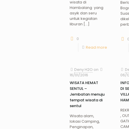
wisata di
Berl
Hambalang yang
Bogo
asyik dan seru
Sua
untuk kegiatan
dikel
liburan
[…]
perb
0
Read more
Deny H2O
on
D
16/01/2016
06/1
WISATA HEMAT
INF
SENTUL –
DI S
Jembatan menuju
VILL
tempat wisata di
HAM
sentul
REKR
, OU
Wisata alam,
GATH
lokasi Camping,
CAM
Penginapan,