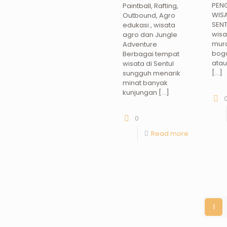
PEN
Paintball, Rafting,
WISA
Outbound, Agro
SENT
edukasi , wisata
wisa
agro dan Jungle
mura
Adventure
bogo
Berbagai tempat
atau
wisata di Sentul
[…]
sungguh menarik
minat banyak
kunjungan
[…]
0
Read more
1