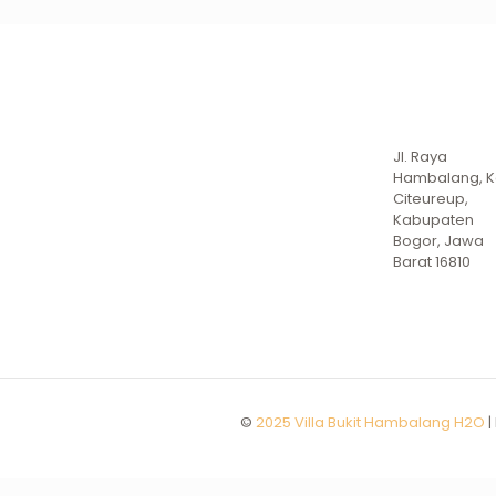
Jl. Raya
Hambalang, K
Citeureup,
Kabupaten
Bogor, Jawa
Barat 16810
©
2025 Villa Bukit Hambalang H2O
|