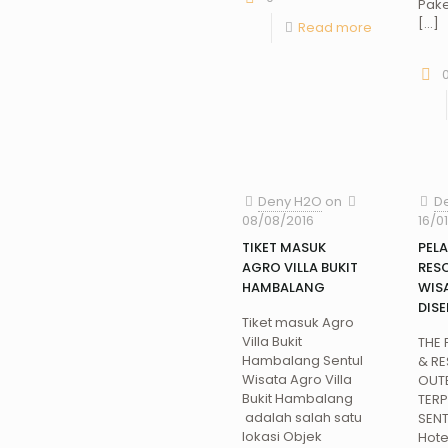
Pak
[…]
Read more
Deny H2O
on
D
08/08/2016
16/0
TIKET MASUK
PELA
AGRO VILLA BUKIT
RESO
HAMBALANG
WIS
DIS
Tiket masuk Agro
Villa Bukit
THE 
Hambalang Sentul
& R
Wisata Agro Villa
OUT
Bukit Hambalang
TERP
adalah salah satu
SENT
lokasi Objek
Hote