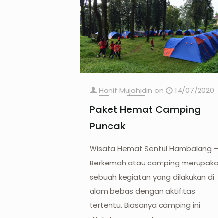
Hanif Mujahidin
on
14/07/2020
Paket Hemat Camping
Puncak
Wisata Hemat Sentul Hambalang 
Berkemah atau camping merupak
sebuah kegiatan yang dilakukan di
alam bebas dengan aktifitas
tertentu. Biasanya camping ini