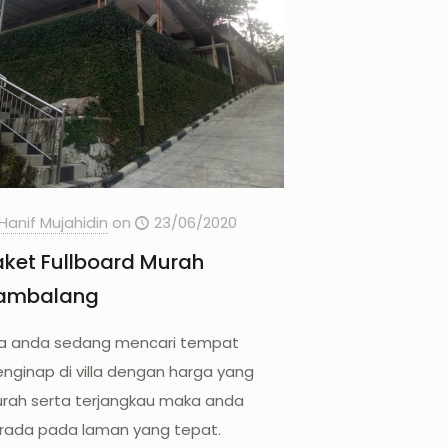
Hanif Mujahidin
on
23/06/2020
aket Fullboard Murah
ambalang
ka anda sedang mencari tempat
nginap di villa dengan harga yang
rah serta terjangkau maka anda
rada pada laman yang tepat.