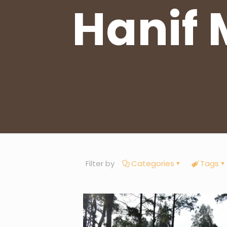
Hanif 
Filter by
Categories
Tags