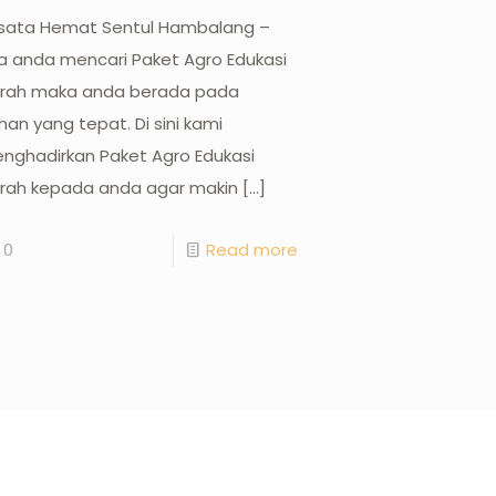
sata Hemat Sentul Hambalang –
ka anda mencari Paket Agro Edukasi
rah maka anda berada pada
man yang tepat. Di sini kami
nghadirkan Paket Agro Edukasi
rah kepada anda agar makin
[…]
0
Read more