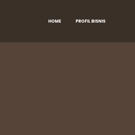
HOME
PROFIL BISNIS