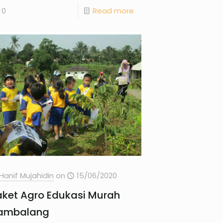
0
Read more
Hanif Mujahidin
on
15/06/2020
aket Agro Edukasi Murah
ambalang