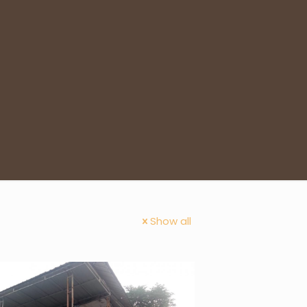
Show all