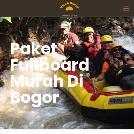
Paket
Fullboard
Murah Di
Bogor