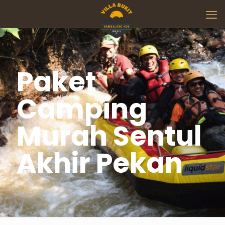
Paket
Camping
Murah Sentul
Akhir Pekan