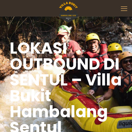
LOKASI
OUTBOUND DI
SENTUL – Villa
Bukit
Hambalang
Sentul