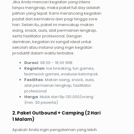
Jika Anda mencari kegiatan yang intens
tanpa menginap, maka paket full day adalah
pilihan yang tepat. Kami merancang kegiatan
padat dan bermakna dari pagi hingga sore
hari. Selain itu, paket ini mencakup makan
siang, snack, aula, alat permainan lengkap,
serta fasilitator profesional. Dengan
demikian, kegiatan ini sangat ideal untuk
sekolah atau instansi yang ingin kegiatan
produktif dalam waktu terbatas.
Durasi
: 08.00 – 16.00 WIB
Kegiatan
: Ice breaking, fun games,
teamwork games, evaluasi kelompok
Fasilitas
: Makan siang, snack, aula,
alat permainan lengkap, fasilitator
profesional
Harga
: Mulai dari Rp 130.000/orang
(min. 30 peserta)
2. Paket Outbound + Camping (2 Hari
1 Malam)
Apakah Anda ingin pengalaman yang lebih