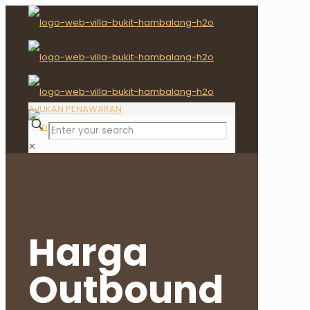
AJUKAN PENAWARAN
✕
Harga
Outbound