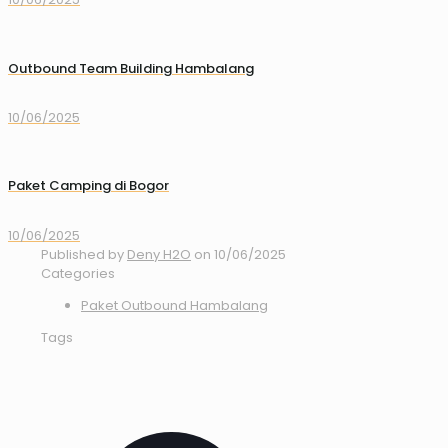
Outbound Team Building Hambalang
10/06/2025
Paket Camping di Bogor
10/06/2025
Published by
Deny H2O
on
10/06/2025
Categories
Paket Outbound Hambalang
Tags