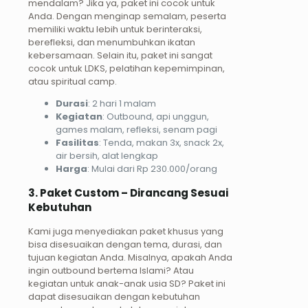
mendalam? Jika ya, paket ini cocok untuk
Anda. Dengan menginap semalam, peserta
memiliki waktu lebih untuk berinteraksi,
berefleksi, dan menumbuhkan ikatan
kebersamaan. Selain itu, paket ini sangat
cocok untuk LDKS, pelatihan kepemimpinan,
atau spiritual camp.
Durasi
: 2 hari 1 malam
Kegiatan
: Outbound, api unggun,
games malam, refleksi, senam pagi
Fasilitas
: Tenda, makan 3x, snack 2x,
air bersih, alat lengkap
Harga
: Mulai dari Rp 230.000/orang
3. Paket Custom – Dirancang Sesuai
Kebutuhan
Kami juga menyediakan paket khusus yang
bisa disesuaikan dengan tema, durasi, dan
tujuan kegiatan Anda. Misalnya, apakah Anda
ingin outbound bertema Islami? Atau
kegiatan untuk anak-anak usia SD? Paket ini
dapat disesuaikan dengan kebutuhan